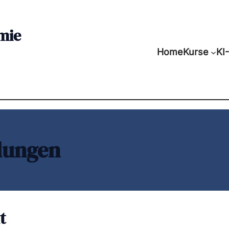
mie
Home
Kurse
KI
lungen
t