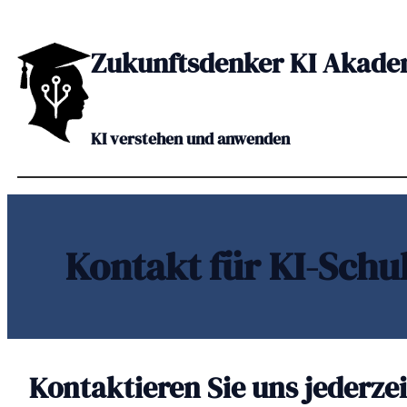
Zum
Inhalt
Zukunftsdenker KI Akade
springen
KI verstehen und anwenden
Kontakt für KI-Schu
Kontaktieren Sie uns jederzei