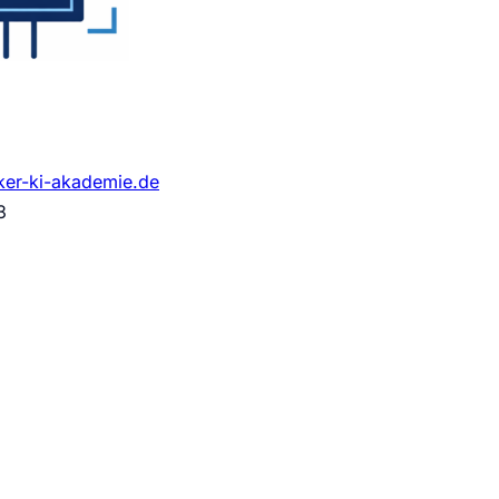
ker-ki-akademie.de
3