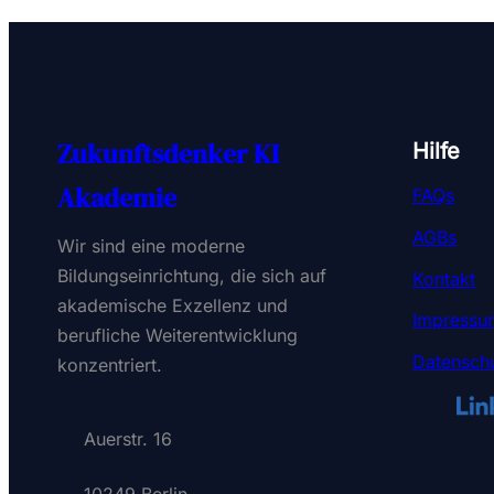
Zukunftsdenker KI
Hilfe
Akademie
FAQs
AGBs
Wir sind eine moderne
Bildungseinrichtung, die sich auf
Kontakt
akademische Exzellenz und
Impressu
berufliche Weiterentwicklung
Datenschu
konzentriert.
Auerstr. 16